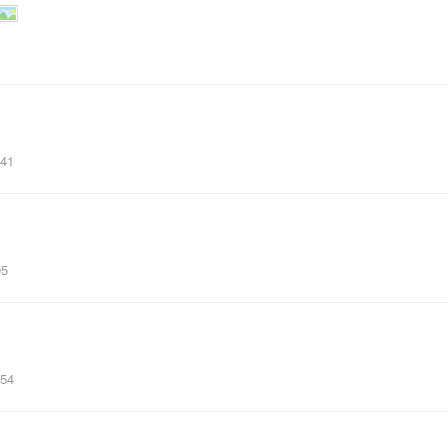
:41
05
:54