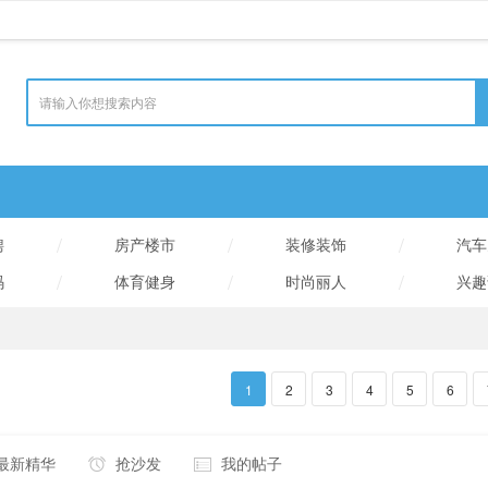
/
/
/
聘
房产楼市
装修装饰
汽车
/
/
/
码
体育健身
时尚丽人
兴趣
1
2
3
4
5
6
最新精华
抢沙发
我的帖子