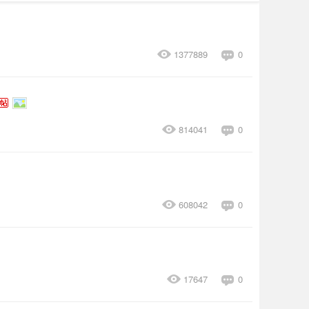
1377889
0
814041
0
608042
0
17647
0