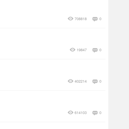
708818
0
19847
0
402214
0
614103
0