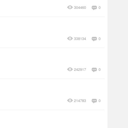
304460
0
338134
0
242917
0
214783
0