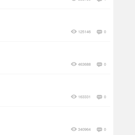
125146
0
463688
0
163331
0
340964
0