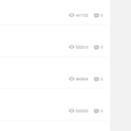
441722
0
522310
0
960924
0
523223
0