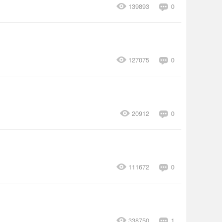
139893
0
127075
0
20912
0
111672
0
338750
1