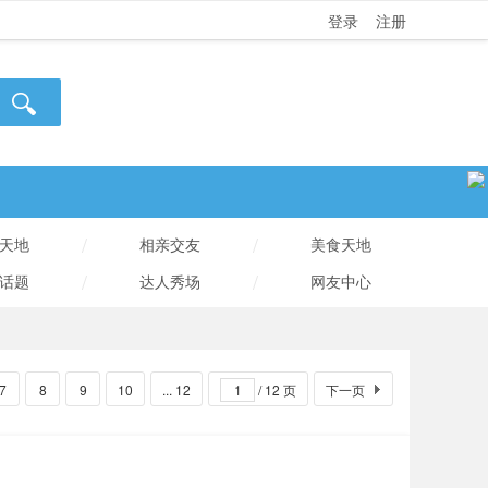
登录
注册
/
/
天地
相亲交友
美食天地
/
/
话题
达人秀场
网友中心
7
8
9
10
... 12
/ 12 页
下一页