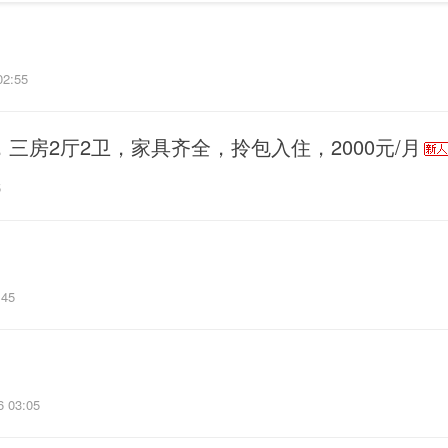
02:55
，三房2厅2卫，家具齐全，拎包入住，2000元/月
5
:45
6 03:05