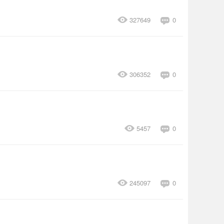
327649
0
306352
0
5457
0
245097
0