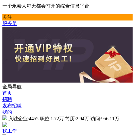
一个永泰人每天都会打开的综合信息平台
关注
服务员
全局导航
首页
招聘
发布招聘
我的
入驻企业:
4455
职位:
1.72万
简历:
2.94万
访问:
956.11万
找工作