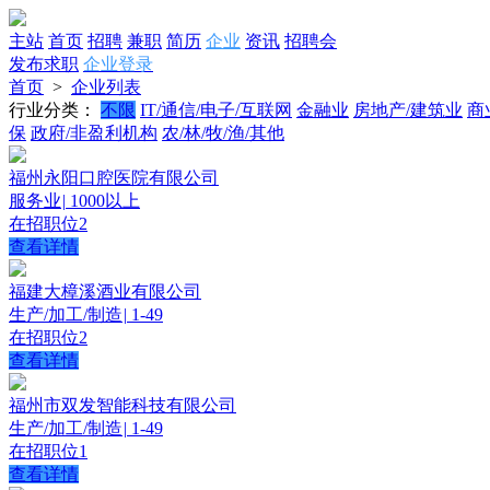
主站
首页
招聘
兼职
简历
企业
资讯
招聘会
发布求职
企业登录
首页
>
企业列表
行业分类：
不限
IT/通信/电子/互联网
金融业
房地产/建筑业
商
保
政府/非盈利机构
农/林/牧/渔/其他
福州永阳口腔医院有限公司
服务业
|
1000以上
在招职位
2
查看详情
福建大樟溪酒业有限公司
生产/加工/制造
|
1-49
在招职位
2
查看详情
福州市双发智能科技有限公司
生产/加工/制造
|
1-49
在招职位
1
查看详情