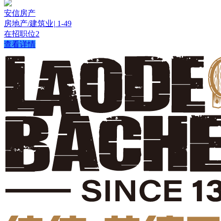
安信房产
房地产/建筑业
|
1-49
在招职位
2
查看详情