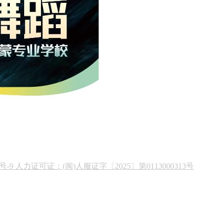
19号-9 人力证可证：(闽)人服证字〔2025〕第0113000313号