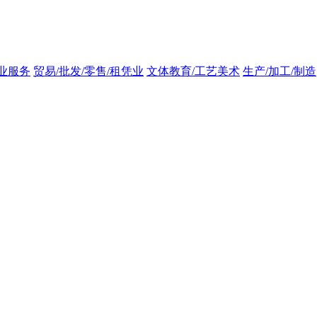
业服务
贸易/批发/零售/租凭业
文体教育/工艺美术
生产/加工/制造