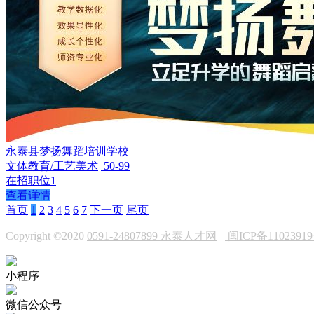
永泰县梦扬舞蹈培训学校
文体教育/工艺美术
|
50-99
在招职位
1
查看详情
首页
1
2
3
4
5
6
7
下一页
尾页
Copyright ©2020
0591-24807899 永泰人才网
闽ICP备110239
小程序
微信公众号