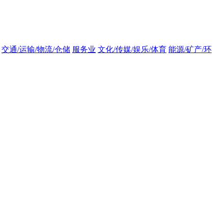
交通/运输/物流/仓储
服务业
文化/传媒/娱乐/体育
能源/矿产/环