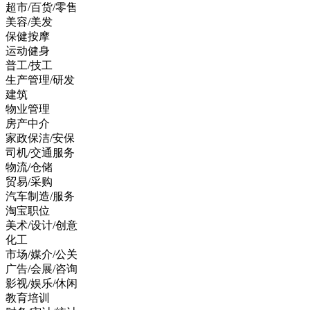
超市/百货/零售
美容/美发
保健按摩
运动健身
普工/技工
生产管理/研发
建筑
物业管理
房产中介
家政保洁/安保
司机/交通服务
物流/仓储
贸易/采购
汽车制造/服务
淘宝职位
美术/设计/创意
化工
市场/媒介/公关
广告/会展/咨询
影视/娱乐/休闲
教育培训