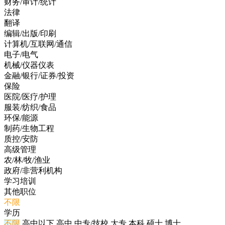
财务/审计/统计
法律
翻译
编辑/出版/印刷
计算机/互联网/通信
电子/电气
机械/仪器仪表
金融/银行/证券/投资
保险
医院/医疗/护理
服装/纺织/食品
环保/能源
制药/生物工程
质控/安防
高级管理
农/林/牧/渔业
政府/非营利机构
学习培训
其他职位
不限
学历
不限
高中以下
高中
中专/技校
大专
本科
硕士
博士