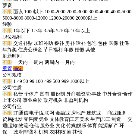
薪资
不限
面议
1000以下
1000-2000
2000-3000
3000-4000
4000-5000
5000-8000
8000-12000
12000-20000
20000以上
经验
不限
1年以下
1-3年
3-5年
5-10年
10年以上
职位福利
不限
交通补贴
加班补助
餐补
房补
话补
包吃
包住
医保
社保
年终奖
住房公积金
节日福利
年假
婚假
其他
刷新时间
不限
一天内
一周内
两周内
一月内
重置
确定
公司规模
不限
1-49
50-99
100-499
500-999
1000以上
公司性质
不限
私营
个体户
国有
股份制
外商独资/办事处
中外合资/合作
上市公司
事业单位
政府机关
非盈利机构
公司行业
不限
IT|通信|电子|互联网
金融业
房地产|建筑业
商业服务
贸易|批发|零售|租凭业
文体教育|工艺美术
生产|加工|制造
交
通|运输|物流|仓储
服务业
文化|传媒|娱乐|体育
能源|矿产|环
保
政府|非盈利机构
农|林|牧|渔|其他