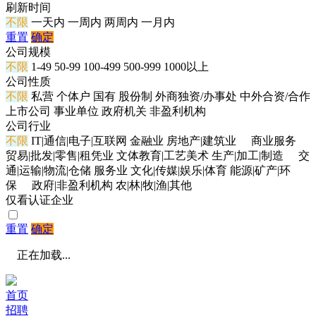
刷新时间
不限
一天内
一周内
两周内
一月内
重置
确定
公司规模
不限
1-49
50-99
100-499
500-999
1000以上
公司性质
不限
私营
个体户
国有
股份制
外商独资/办事处
中外合资/合作
上市公司
事业单位
政府机关
非盈利机构
公司行业
不限
IT|通信|电子|互联网
金融业
房地产|建筑业
商业服务
贸易|批发|零售|租凭业
文体教育|工艺美术
生产|加工|制造
交
通|运输|物流|仓储
服务业
文化|传媒|娱乐|体育
能源|矿产|环
保
政府|非盈利机构
农|林|牧|渔|其他
仅看认证企业
重置
确定
正在加载...
首页
招聘