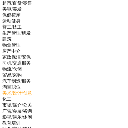
超市/百货/零售
美容/美发
保健按摩
运动健身
普工/技工
生产管理/研发
建筑
物业管理
房产中介
家政保洁/安保
司机/交通服务
物流/仓储
贸易/采购
汽车制造/服务
淘宝职位
美术/设计/创意
化工
市场/媒介/公关
广告/会展/咨询
影视/娱乐/休闲
教育培训