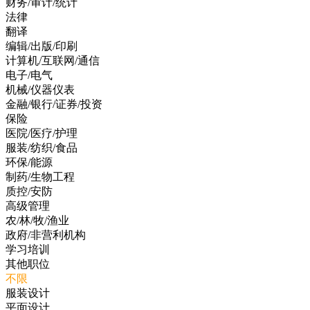
财务/审计/统计
法律
翻译
编辑/出版/印刷
计算机/互联网/通信
电子/电气
机械/仪器仪表
金融/银行/证券/投资
保险
医院/医疗/护理
服装/纺织/食品
环保/能源
制药/生物工程
质控/安防
高级管理
农/林/牧/渔业
政府/非营利机构
学习培训
其他职位
不限
服装设计
平面设计