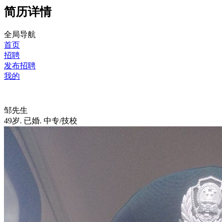
简历详情
全局导航
首页
招聘
发布招聘
我的
邹先生
49岁
.
已婚
.
中专/技校