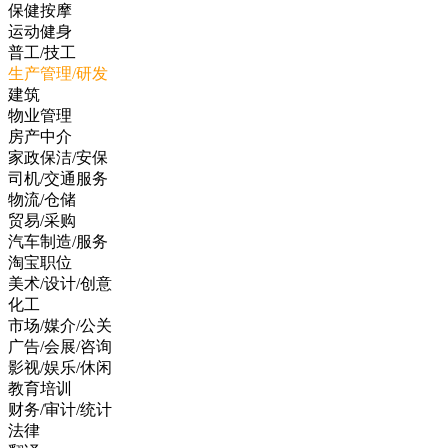
保健按摩
运动健身
普工/技工
生产管理/研发
建筑
物业管理
房产中介
家政保洁/安保
司机/交通服务
物流/仓储
贸易/采购
汽车制造/服务
淘宝职位
美术/设计/创意
化工
市场/媒介/公关
广告/会展/咨询
影视/娱乐/休闲
教育培训
财务/审计/统计
法律