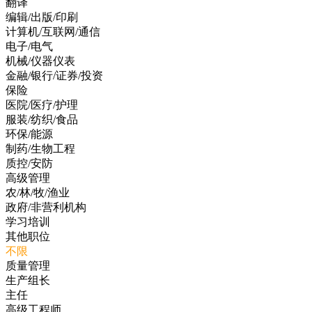
翻译
编辑/出版/印刷
计算机/互联网/通信
电子/电气
机械/仪器仪表
金融/银行/证券/投资
保险
医院/医疗/护理
服装/纺织/食品
环保/能源
制药/生物工程
质控/安防
高级管理
农/林/牧/渔业
政府/非营利机构
学习培训
其他职位
不限
质量管理
生产组长
主任
高级工程师