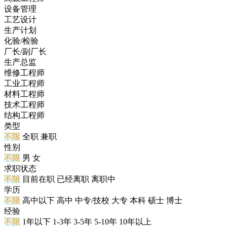
设备管理
工艺设计
生产计划
化验/检验
厂长/副厂长
生产总监
维修工程师
工业工程师
材料工程师
技术工程师
结构工程师
类型
不限
全职
兼职
性别
不限
男
女
求职状态
不限
目前在职
已经离职
离职中
学历
不限
高中以下
高中
中专/技校
大专
本科
硕士
博士
经验
不限
1年以下
1-3年
3-5年
5-10年
10年以上