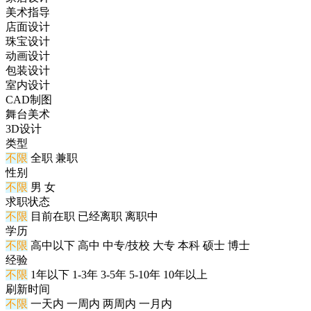
美术指导
店面设计
珠宝设计
动画设计
包装设计
室内设计
CAD制图
舞台美术
3D设计
类型
不限
全职
兼职
性别
不限
男
女
求职状态
不限
目前在职
已经离职
离职中
学历
不限
高中以下
高中
中专/技校
大专
本科
硕士
博士
经验
不限
1年以下
1-3年
3-5年
5-10年
10年以上
刷新时间
不限
一天内
一周内
两周内
一月内