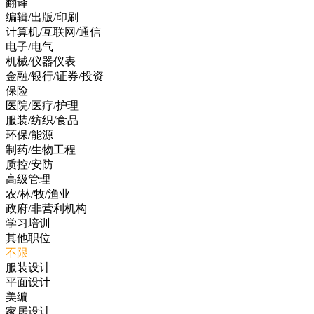
翻译
编辑/出版/印刷
计算机/互联网/通信
电子/电气
机械/仪器仪表
金融/银行/证券/投资
保险
医院/医疗/护理
服装/纺织/食品
环保/能源
制药/生物工程
质控/安防
高级管理
农/林/牧/渔业
政府/非营利机构
学习培训
其他职位
不限
服装设计
平面设计
美编
家居设计