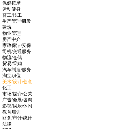
保健按摩
运动健身
普工/技工
生产管理/研发
建筑
物业管理
房产中介
家政保洁/安保
司机/交通服务
物流/仓储
贸易/采购
汽车制造/服务
淘宝职位
美术/设计/创意
化工
市场/媒介/公关
广告/会展/咨询
影视/娱乐/休闲
教育培训
财务/审计/统计
法律