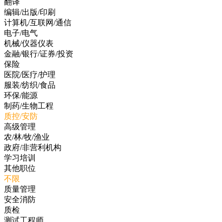
翻译
编辑/出版/印刷
计算机/互联网/通信
电子/电气
机械/仪器仪表
金融/银行/证券/投资
保险
医院/医疗/护理
服装/纺织/食品
环保/能源
制药/生物工程
质控/安防
高级管理
农/林/牧/渔业
政府/非营利机构
学习培训
其他职位
不限
质量管理
安全消防
质检
测试工程师