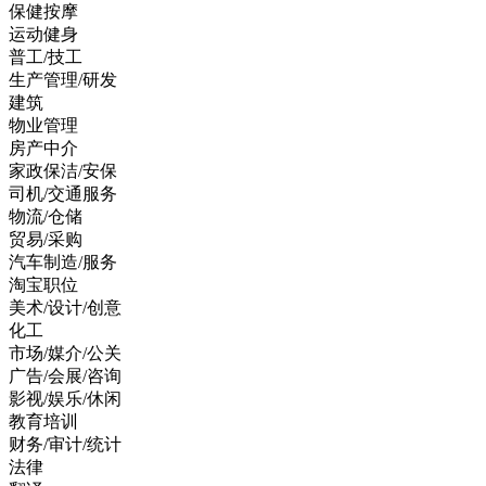
保健按摩
运动健身
普工/技工
生产管理/研发
建筑
物业管理
房产中介
家政保洁/安保
司机/交通服务
物流/仓储
贸易/采购
汽车制造/服务
淘宝职位
美术/设计/创意
化工
市场/媒介/公关
广告/会展/咨询
影视/娱乐/休闲
教育培训
财务/审计/统计
法律