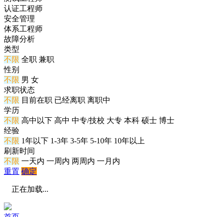
认证工程师
安全管理
体系工程师
故障分析
类型
不限
全职
兼职
性别
不限
男
女
求职状态
不限
目前在职
已经离职
离职中
学历
不限
高中以下
高中
中专/技校
大专
本科
硕士
博士
经验
不限
1年以下
1-3年
3-5年
5-10年
10年以上
刷新时间
不限
一天内
一周内
两周内
一月内
重置
确定
正在加载...
首页