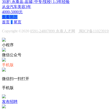
30岁
|
永泰县-县城
|
中专/技校
|
1-3年经验
从业汽车美容3年
4000-5000元
查看简历
首页
1
尾页
Copyright ©2020
0591-24807899 永泰人才网
闽ICP备110239
小程序
微信公众号
手机版
微信扫一扫打开
手机版
发布招聘