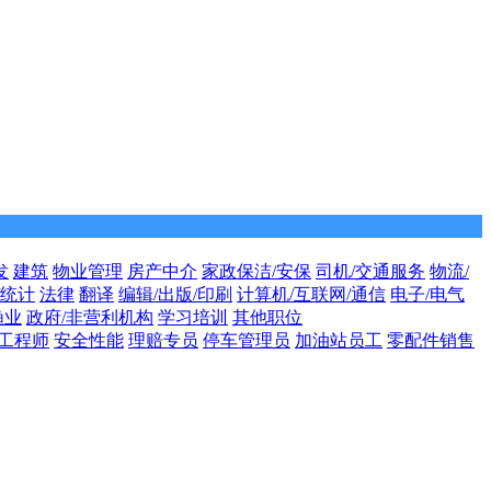
发
建筑
物业管理
房产中介
家政保洁/安保
司机/交通服务
物流/
/统计
法律
翻译
编辑/出版/印刷
计算机/互联网/通信
电子/电气
渔业
政府/非营利机构
学习培训
其他职位
工程师
安全性能
理赔专员
停车管理员
加油站员工
零配件销售