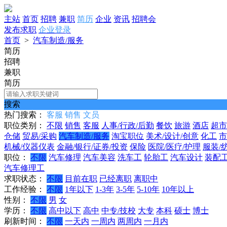
主站
首页
招聘
兼职
简历
企业
资讯
招聘会
发布求职
企业登录
首页
>
汽车制造/服务
简历
招聘
兼职
简历
搜索
热门搜索：
客服
销售
文员
职位类别：
不限
销售
客服
人事/行政/后勤
餐饮
旅游
酒店
超市
仓储
贸易/采购
汽车制造/服务
淘宝职位
美术/设计/创意
化工
市
机械/仪器仪表
金融/银行/证券/投资
保险
医院/医疗/护理
服装/
职位：
不限
汽车修理
汽车美容
洗车工
轮胎工
汽车设计
装配
汽车修理工
求职状态：
不限
目前在职
已经离职
离职中
工作经验：
不限
1年以下
1-3年
3-5年
5-10年
10年以上
性别：
不限
男
女
学历：
不限
高中以下
高中
中专/技校
大专
本科
硕士
博士
刷新时间：
不限
一天内
一周内
两周内
一月内