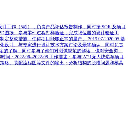
器的设计工作（5款），负责产品评估报告制作，同时按 SOR 及项目
2D图纸、参与零件过程打样验证，完成限位器的设计验证工
措施，使得项目能够正常的量产。 2019.07-2020.05 基
量化设计。与专家进行设计技术方案讨论及最终确认。同时负责
有一定的了解，同时参与了他们对测试规范的解读，也对安全类、
2-06--2022-08,工作描述：参与LV21无人快递车项目
、定位策略、装配流程图等文件的输出；分析结构的脱模问题和模具