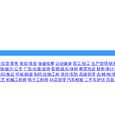
/百货/零售
美容/美发
保健按摩
运动健身
普工/技工
生产管理/研
场/媒介/公关
广告/会展/咨询
影视/娱乐/休闲
教育培训
财务/审计
纺织/食品
环保/能源
制药/生物工程
质控/安防
高级管理
农/林/牧/
工艺
机械工程师
电子工程师
4S店管理
汽车检验
二手车评估
总装