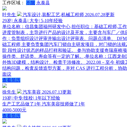
工作区域：
不限
永泰县
叶先生
汽车设计,装配工艺,机械工程师
2026.07.28更新
29岁
|
永泰县
|
大专
|
5-10年经验
单位名称：信昌集团福州研发中心,担任职位：基础工程师,工作时间：
进度管制表，主导进行产品的设计及开发，主要含与车厂／供应
作；负责组织设计评审并输出设计评审表、问题点清单、 DFMEA 
础工程师 主要负责集团汽车门锁自主研发项目，对门锁的法规
阶 段性设计状态的样品打样和验证。 参与协助支援奇瑞座椅
操作类、舒适类、寿命等有一定的了解。,单位名称：江西龙创汽车技
外饰3D建模，结构设计、检查干涉修改。 2022.08－至今
结构问题，检査反馈造型方案，并对 CAS 进行工程分析，协助客
面议
查看简历
徐先生
汽车美容
2026.07.13更新
19岁
|
中专/技校
|
1年以下经验
生产工艺品做了1年 汽车美容技师做了1年
4000-5000元
查看简历