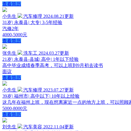
查看简历
小先生
汽车修理
2024.08.21更新
31岁
|
永泰县
|
大专
|
3-5年经验
汽修2年
4000-5000元
查看简历
张先生
洗车工
2024.03.27更新
21岁
|
永泰县-县城
|
高中
|
1年以下经验
高中毕业成绩春季高考，可以上班到9月初去读书
面议
查看简历
小先生
汽车修理
2023.07.27更新
39岁
|
福州市
|
高中以下
|
10年以上经验
这几年在福州上班，现在想离家近一点的地方上班，可以照顾
5000-8000元
查看简历
刘先生
汽车美容
2022.11.04更新