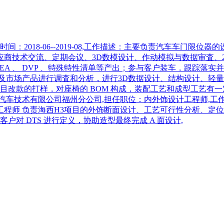
2018-06--2019-08,工作描述：主要负责汽车车门限位
商技术交流、定期会议、3D数模设计、作动模拟与数据审査、
、 DVP 、特殊特性清单等产出；参与客户装车，跟踪落实并制定整改
及市场产品进行调査和分析，进行3D数据设计、结构设计、轻
项目改款的打样，对座椅的 BOM 构成，装配工艺和成型工艺
术有限公司福州分公司,担任职位：内外饰设计工程师,工作时间：202
 初级工程师 负责海西H3项目的外饰断面设计、工艺可行性分析
户对 DTS 进行定义，协助造型最终完成 A 面设计,