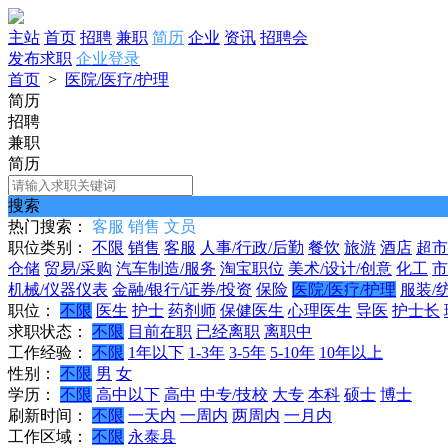
主站
首页
招聘
兼职
简历
企业
资讯
招聘会
发布求职
企业登录
首页
>
医院/医疗/护理
简历
招聘
兼职
简历
搜索
热门搜索：
客服
销售
文员
职位类别：
不限
销售
客服
人事/行政/后勤
餐饮
旅游
酒店
超市
仓储
贸易/采购
汽车制造/服务
淘宝职位
美术/设计/创意
化工
市
机械/仪器仪表
金融/银行/证券/投资
保险
医院/医疗/护理
服装/
职位：
不限
医生
护士
药剂师
保健医生
心理医生
导医
护士长
求职状态：
不限
目前在职
已经离职
离职中
工作经验：
不限
1年以下
1-3年
3-5年
5-10年
10年以上
性别：
不限
男
女
学历：
不限
高中以下
高中
中专/技校
大专
本科
硕士
博士
刷新时间：
不限
一天内
一周内
两周内
一月内
工作区域：
不限
永泰县