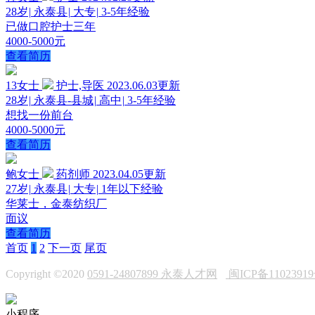
28岁
|
永泰县
|
大专
|
3-5年经验
已做口腔护士三年
4000-5000元
查看简历
13女士
护士,导医
2023.06.03更新
28岁
|
永泰县-县城
|
高中
|
3-5年经验
想找一份前台
4000-5000元
查看简历
鲍女士
药剂师
2023.04.05更新
27岁
|
永泰县
|
大专
|
1年以下经验
华莱士，金泰纺织厂
面议
查看简历
首页
1
2
下一页
尾页
Copyright ©2020
0591-24807899 永泰人才网
闽ICP备110239
小程序