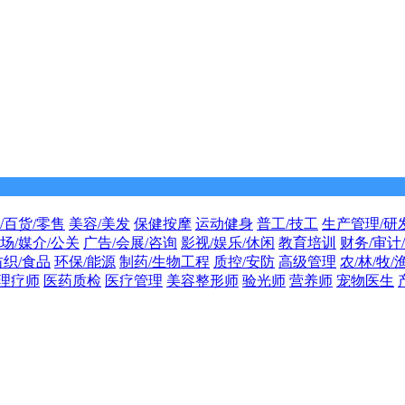
/百货/零售
美容/美发
保健按摩
运动健身
普工/技工
生产管理/研
场/媒介/公关
广告/会展/咨询
影视/娱乐/休闲
教育培训
财务/审计
纺织/食品
环保/能源
制药/生物工程
质控/安防
高级管理
农/林/牧/
理疗师
医药质检
医疗管理
美容整形师
验光师
营养师
宠物医生