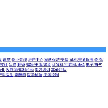
发
建筑
物业管理
房产中介
家政保洁/安保
司机/交通服务
物流/
/统计
法律
翻译
编辑/出版/印刷
计算机/互联网/通信
电子/电气
渔业
政府/非营利机构
学习培训
其他职位
产科医生
麻醉师
医学检验
疾病控制