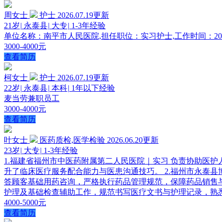
周女士
护士
2026.07.19更新
21岁
|
永泰县
|
大专
|
1-3年经验
单位名称：南平市人民医院,担任职位：实习护士,工作时间：2025-
3000-4000元
查看简历
柯女士
护士
2026.07.19更新
22岁
|
永泰县
|
本科
|
1年以下经验
麦当劳兼职员工
3000-4000元
查看简历
叶女士
医药质检,医学检验
2026.06.20更新
23岁
|
大专
|
1-3年经验
1.福建省福州市中医药附属第二人民医院｜实习 负责协助医
升了临床医疗服务配合能力与医患沟通技巧。 2.福州市永泰县博爱
答顾客基础用药咨询，严格执行药品管理规范，保障药品销售与储存合
护理及基础检查辅助工作，规范书写医疗文书与护理记录，熟
4000-5000元
查看简历