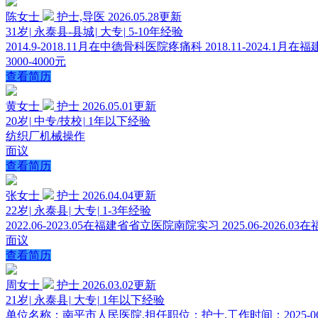
陈女士
护士,导医
2026.05.28更新
31岁
|
永泰县-县城
|
大专
|
5-10年经验
2014.9-2018.11月在中德骨科医院疼痛科 2018.11-2024.
3000-4000元
查看简历
黄女士
护士
2026.05.01更新
20岁
|
中专/技校
|
1年以下经验
纺织厂机械操作
面议
查看简历
张女士
护士
2026.04.04更新
22岁
|
永泰县
|
大专
|
1-3年经验
2022.06-2023.05在福建省省立医院南院实习 2025.06-2026.
面议
查看简历
周女士
护士
2026.03.02更新
21岁
|
永泰县
|
大专
|
1年以下经验
单位名称：南平市人民医院,担任职位：护士,工作时间：2025-06--