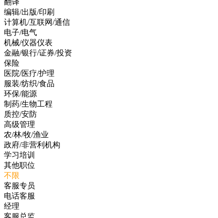
翻译
编辑/出版/印刷
计算机/互联网/通信
电子/电气
机械/仪器仪表
金融/银行/证券/投资
保险
医院/医疗/护理
服装/纺织/食品
环保/能源
制药/生物工程
质控/安防
高级管理
农/林/牧/渔业
政府/非营利机构
学习培训
其他职位
不限
客服专员
电话客服
经理
客服总监