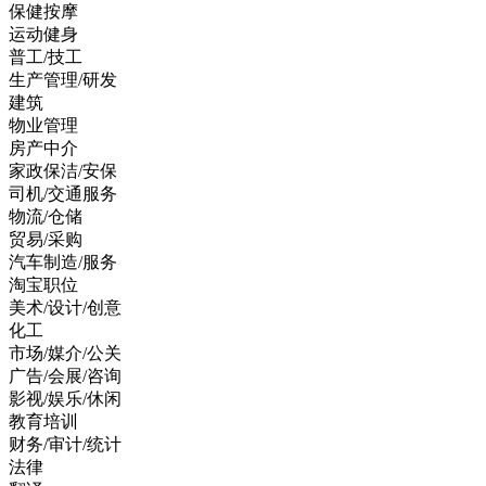
保健按摩
运动健身
普工/技工
生产管理/研发
建筑
物业管理
房产中介
家政保洁/安保
司机/交通服务
物流/仓储
贸易/采购
汽车制造/服务
淘宝职位
美术/设计/创意
化工
市场/媒介/公关
广告/会展/咨询
影视/娱乐/休闲
教育培训
财务/审计/统计
法律