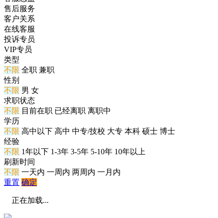
售后服务
客户关系
在线客服
投诉专员
VIP专员
类型
不限
全职
兼职
性别
不限
男
女
求职状态
不限
目前在职
已经离职
离职中
学历
不限
高中以下
高中
中专/技校
大专
本科
硕士
博士
经验
不限
1年以下
1-3年
3-5年
5-10年
10年以上
刷新时间
不限
一天内
一周内
两周内
一月内
重置
确定
正在加载...