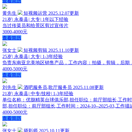
查看简历
黄先生
短视频运营
2025.12.07更新
21岁
|
永泰县
|
大专
|
1年以下经验
当过传菜员和给景区剪过宣传片
3000-4000元
查看简历
张女士
短视频剪辑
2025.11.10更新
25岁
|
永泰县
|
大专
|
1-3年经验
负责东南亚北美地区销售产品，工作内容：拍摄，剪辑，后期
4000-5000元
查看简历
刘先生
酒吧服务员,歌厅服务员
2025.11.08更新
21岁
|
永泰县
|
中专/技校
|
1-3年经验
单位名称：优捌精英台球俱乐部,担任职位：前厅部组长,工作时间：
部,担任职位：前厅部组长,工作时间：2024-10--2025-0
4000-5000元
查看简历
张女士
摄影师
2025.10.11更新