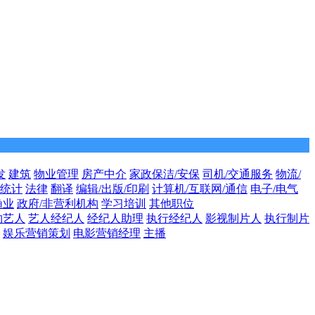
发
建筑
物业管理
房产中介
家政保洁/安保
司机/交通服务
物流/
/统计
法律
翻译
编辑/出版/印刷
计算机/互联网/通信
电子/电气
渔业
政府/非营利机构
学习培训
其他职位
约艺人
艺人经纪人
经纪人助理
执行经纪人
影视制片人
执行制片
娱乐营销策划
电影营销经理
主播