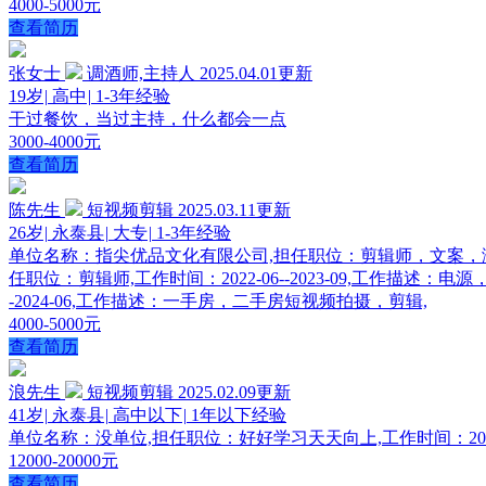
4000-5000元
查看简历
张女士
调酒师,主持人
2025.04.01更新
19岁
|
高中
|
1-3年经验
干过餐饮，当过主持，什么都会一点
3000-4000元
查看简历
陈先生
短视频剪辑
2025.03.11更新
26岁
|
永泰县
|
大专
|
1-3年经验
单位名称：指尖优品文化有限公司,担任职位：剪辑师，文案，演员,
任职位：剪辑师,工作时间：2022-06--2023-09,工作描
-2024-06,工作描述：一手房，二手房短视频拍摄，剪辑,
4000-5000元
查看简历
浪先生
短视频剪辑
2025.02.09更新
41岁
|
永泰县
|
高中以下
|
1年以下经验
单位名称：没单位,担任职位：好好学习天天向上,工作时间：2023-0
12000-20000元
查看简历