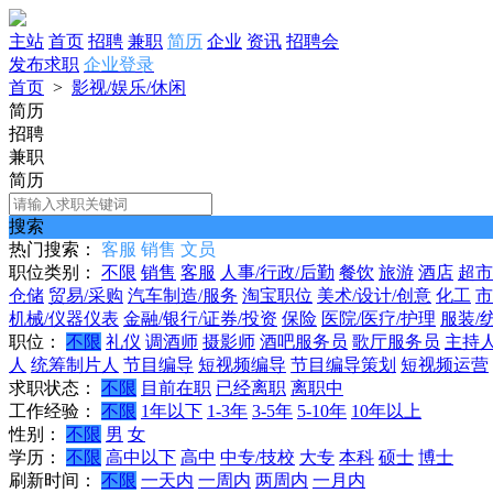
主站
首页
招聘
兼职
简历
企业
资讯
招聘会
发布求职
企业登录
首页
>
影视/娱乐/休闲
简历
招聘
兼职
简历
搜索
热门搜索：
客服
销售
文员
职位类别：
不限
销售
客服
人事/行政/后勤
餐饮
旅游
酒店
超市
仓储
贸易/采购
汽车制造/服务
淘宝职位
美术/设计/创意
化工
市
机械/仪器仪表
金融/银行/证券/投资
保险
医院/医疗/护理
服装/
职位：
不限
礼仪
调酒师
摄影师
酒吧服务员
歌厅服务员
主持
人
统筹制片人
节目编导
短视频编导
节目编导策划
短视频运营
求职状态：
不限
目前在职
已经离职
离职中
工作经验：
不限
1年以下
1-3年
3-5年
5-10年
10年以上
性别：
不限
男
女
学历：
不限
高中以下
高中
中专/技校
大专
本科
硕士
博士
刷新时间：
不限
一天内
一周内
两周内
一月内