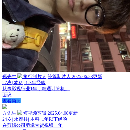
郑先生
执行制片人,统筹制片人
2025.06.23更新
27岁
|
本科
|
1-3年经验
从事影视行业1年，精通计算机。
面议
查看简历
方先生
短视频剪辑
2025.04.08更新
24岁
|
永泰县
|
本科
|
1年以下经验
在剪辑公司剪辑带货视频一年