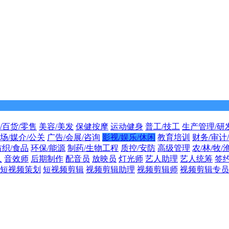
/百货/零售
美容/美发
保健按摩
运动健身
普工/技工
生产管理/研
场/媒介/公关
广告/会展/咨询
影视/娱乐/休闲
教育培训
财务/审计
纺织/食品
环保/能源
制药/生物工程
质控/安防
高级管理
农/林/牧/
人
音效师
后期制作
配音员
放映员
灯光师
艺人助理
艺人统筹
签
短视频策划
短视频剪辑
视频剪辑助理
视频剪辑师
视频剪辑专员