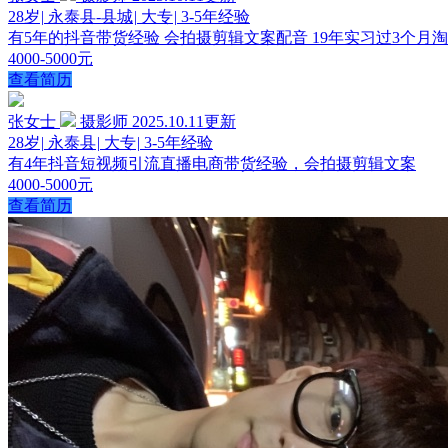
28岁
|
永泰县-县城
|
大专
|
3-5年经验
有5年的抖音带货经验 会拍摄剪辑文案配音 19年实习过3个月淘宝直
4000-5000元
查看简历
张女士
摄影师
2025.10.11更新
28岁
|
永泰县
|
大专
|
3-5年经验
有4年抖音短视频引流直播电商带货经验，会拍摄剪辑文案
4000-5000元
查看简历