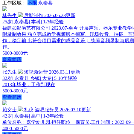
工作区域：
不限
永泰县
林先生
后期制作
2026.06.28更新
25岁
|
永泰县
|
本科
|
1-3年经验
福建如影演艺有限公司 2023.07-至今 开展声乐、器乐
唱录制效果 独立完成教学视频脚本撰写、现场收音、拍摄、剪辑
作，稳定输 出符合项目需求的成品音乐； 统筹音频录制与后期
作。
5000-8000元
查看简历
张先生
短视频运营
2026.03.11更新
32岁
|
永泰县-乡镇
|
大专
|
5-10年经验
2013年毕业，工作到现在
5000-8000元
查看简历
赖女士
礼仪,酒吧服务员
2026.03.10更新
42岁
|
永泰县
|
高中
|
1-3年经验
单位名称：嘉学幼儿园,担任职位：保育员,工作时间：2023-09
4000-5000元