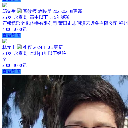
邱先生
音效师,放映员
2025.02.08更新
26岁
|
永泰县
|
高中以下
|
3-5年经验
石狮恺歌文化传播有限公司 莆田市志明演艺设备有限公司 福
4000-5000元
查看简历
林女士
礼仪
2024.11.02更新
23岁
|
永泰县
|
本科
|
1年以下经验
？
2000-3000元
查看简历