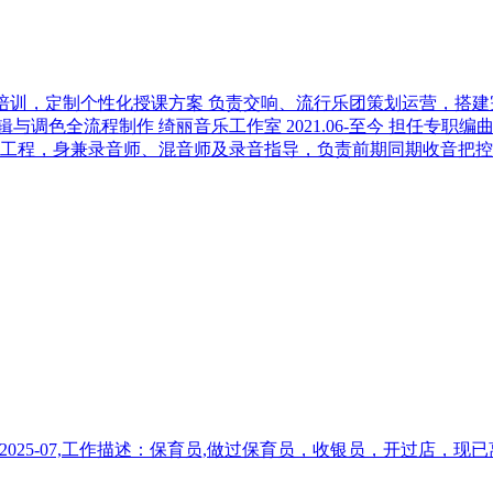
专业教学培训，定制个性化授课方案 负责交响、流行乐团策划运营，
与调色全流程制作 绮丽音乐工作室 2021.06-至今 担任专
工程，身兼录音师、混音师及录音指导，负责前期同期收音把控、
--2025-07,工作描述：保育员,做过保育员，收银员，开过店，现