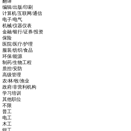
翻译
编辑/出版/印刷
计算机/互联网/通信
电子/电气
机械/仪器仪表
金融/银行/证券/投资
保险
医院/医疗/护理
服装/纺织/食品
环保/能源
制药/生物工程
质控/安防
高级管理
农/林/牧/渔业
政府/非营利机构
学习培训
其他职位
不限
普工
电工
木工
钳工