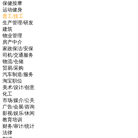
保健按摩
运动健身
普工/技工
生产管理/研发
建筑
物业管理
房产中介
家政保洁/安保
司机/交通服务
物流/仓储
贸易/采购
汽车制造/服务
淘宝职位
美术/设计/创意
化工
市场/媒介/公关
广告/会展/咨询
影视/娱乐/休闲
教育培训
财务/审计/统计
法律