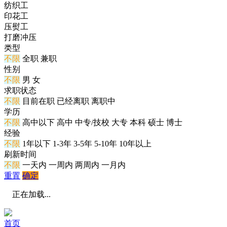
纺织工
印花工
压熨工
打磨冲压
类型
不限
全职
兼职
性别
不限
男
女
求职状态
不限
目前在职
已经离职
离职中
学历
不限
高中以下
高中
中专/技校
大专
本科
硕士
博士
经验
不限
1年以下
1-3年
3-5年
5-10年
10年以上
刷新时间
不限
一天内
一周内
两周内
一月内
重置
确定
正在加载...
首页