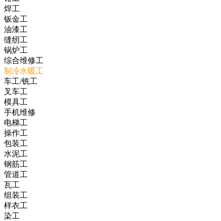
焊工
钣金工
油漆工
缝纫工
锅炉工
综合维修工
制冷水暖工
车工/铣工
叉车工
模具工
手机维修
电梯工
操作工
包装工
水泥工
钢筋工
管道工
瓦工
组装工
样衣工
染工